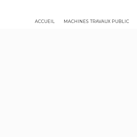
TION, CONTACTEZ-NOUS PAR TÉLÉPHONE.
ACCUEIL
MACHINES TRAVAUX PUBLIC
6 62 64 04 83