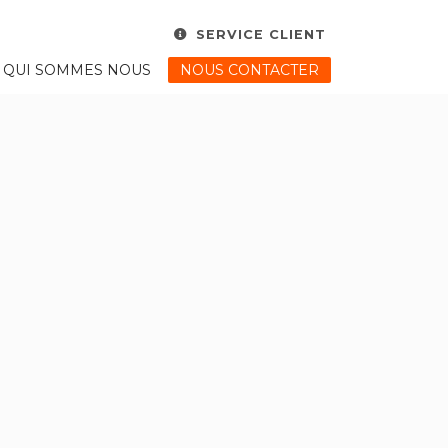
SERVICE CLIENT
HORAIRE
×
QUI SOMMES NOUS
NOUS CONTACTER
Du Lundi au Vendredi :
8:00 - 17:30