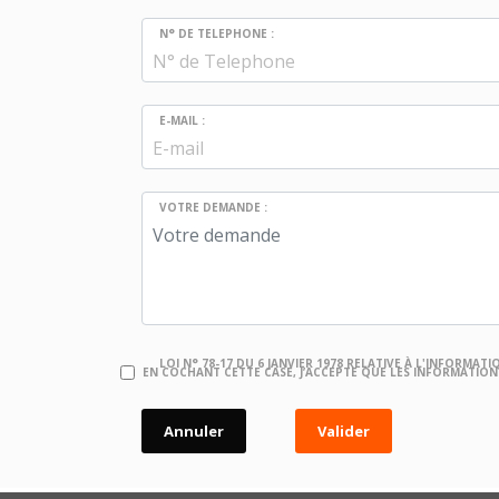
N° DE TELEPHONE :
E-MAIL :
VOTRE DEMANDE :
LOI N° 78-17 DU 6 JANVIER 1978 RELATIVE À L'INFORMATIQ
EN COCHANT CETTE CASE, J’ACCEPTE QUE LES INFORMATION
Annuler
Valider